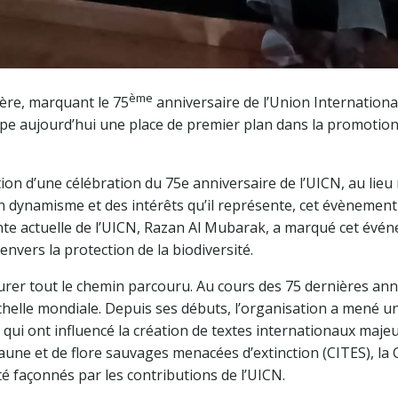
ème
ère, marquant le 75
anniversaire de l’Union Internationa
e aujourd’hui une place de premier plan dans la promotion de
ation d’une célébration du 75e anniversaire de l’UICN, au li
 dynamisme et des intérêts qu’il représente, cet évènement 
nte actuelle de l’UICN, Razan Al Mubarak, a marqué cet évé
nvers la protection de la biodiversité.
urer tout le chemin parcouru. Au cours des 75 dernières anné
chelle mondiale. Depuis ses débuts, l’organisation a mené un
 qui ont influencé la création de textes internationaux maje
une et de flore sauvages menacées d’extinction (CITES), la 
té façonnés par les contributions de l’UICN.