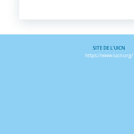
de
l’article
SITE DE L'UICN
https://www.iucn.org/