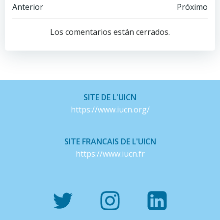
Navegación
Navegación
Anterior
Próximo
de
de
Los comentarios están cerrados.
entradas
entradas
SITE DE L'UICN
https://www.iucn.org/
SITE FRANCAIS DE L'UICN
https://www.iucn.fr