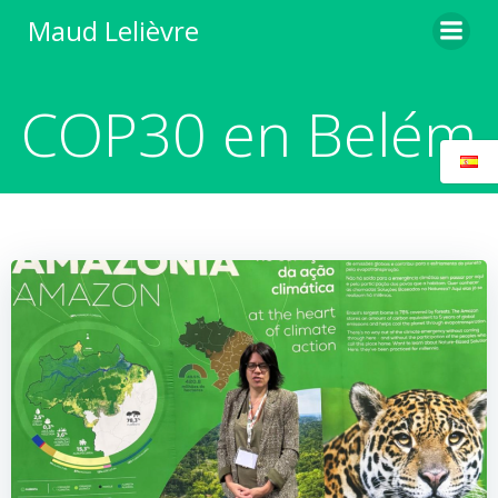
Saltar
Maud Lelièvre
al
contenido
COP30 en Belém