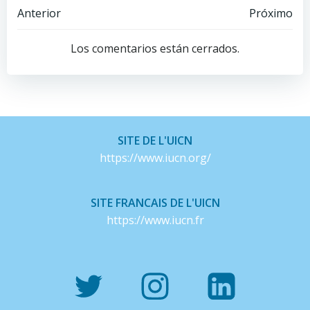
Navegación
Navegación
Anterior
Próximo
de
de
Los comentarios están cerrados.
entradas
entradas
SITE DE L'UICN
https://www.iucn.org/
SITE FRANCAIS DE L'UICN
https://www.iucn.fr