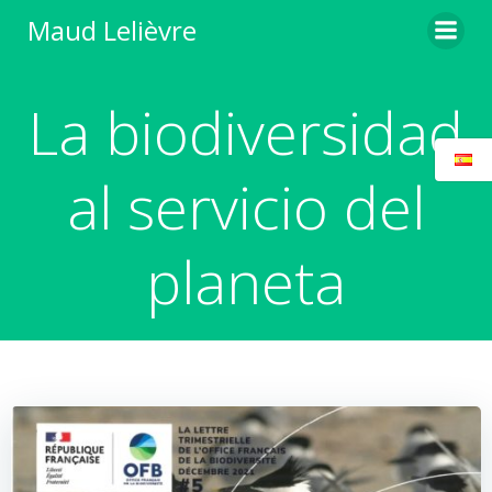
Saltar
Maud Lelièvre
al
contenido
La biodiversidad
al servicio del
planeta