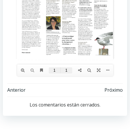
Navegación
Navegación
Anterior
Próximo
de
de
Los comentarios están cerrados.
entradas
entradas