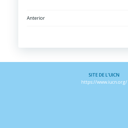
Navegación
Anterior
de
entradas
SITE DE L'UICN
https://www.iucn.org/