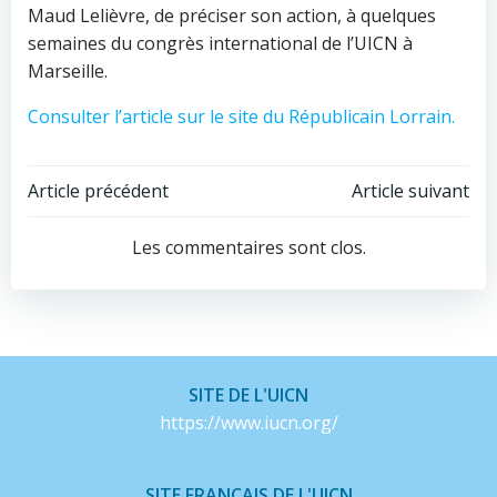
Maud Lelièvre, de préciser son action, à quelques
semaines du congrès international de l’UICN à
Marseille.
Consulter l’article sur le site du Républicain Lorrain.
Navigation
Navigation
Article précédent
Article suivant
de
de
Les commentaires sont clos.
l’article
l’article
SITE DE L'UICN
https://www.iucn.org/
SITE FRANCAIS DE L'UICN