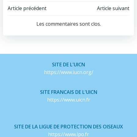
Navigation
Navigation
Article précédent
Article suivant
de
de
Les commentaires sont clos.
l’article
l’article
SITE DE L'UICN
https://www.iucn.org/
SITE FRANCAIS DE L'UICN
https://www.uicn.fr
SITE DE LA LIGUE DE PROTECTION DES OISEAUX
https://www.lpo.fr