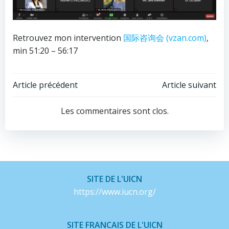
Retrouvez mon intervention
国际咨询会 (vzan.com)
,
min 51:20 – 56:17
Navigation
Navigation
Article précédent
Article suivant
de
de
Les commentaires sont clos.
l’article
l’article
SITE DE L'UICN
https://www.iucn.org/
SITE FRANCAIS DE L'UICN