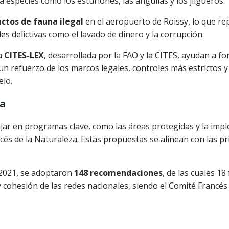
especies como los esturiones, las anguilas y los jilgueros.
ctos de fauna ilegal
en el aeropuerto de Roissy, lo que rep
es delictivas como el lavado de dinero y la corrupción.
ma
CITES-LEX
, desarrollada por la FAO y la CITES, ayudan a for
 refuerzo de los marcos legales, controles más estrictos y 
elo.
da
jar en programas clave, como las áreas protegidas y la imp
és de la Naturaleza. Estas propuestas se alinean con las pr
 2021, se adoptaron
148 recomendaciones
, de las cuales 1
y cohesión de las redes nacionales, siendo el Comité Francé