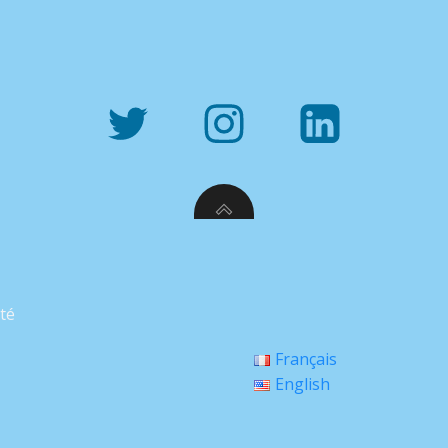
ité
Français
English