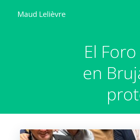
Saltar
al
Maud Lelièvre
contenido
El Foro
en Bruj
prot