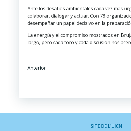
Ante los desafíos ambientales cada vez más urg
colaborar, dialogar y actuar. Con 78 organizaci
desempeñar un papel decisivo en la preparació
La energía y el compromiso mostrados en Bruja
largo, pero cada foro y cada discusión nos ace
Navegación
Anterior
de
entradas
SITE DE L'UICN