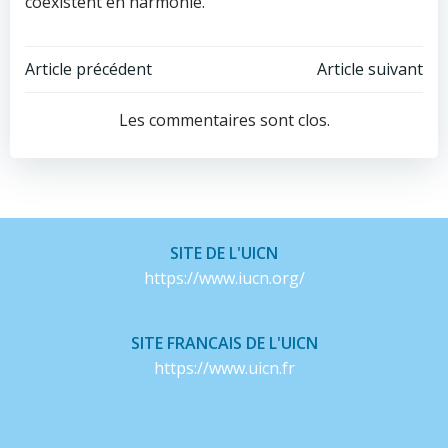
coexistent en harmonie.
Navigation
Navigation
Article précédent
Article suivant
de
de
Les commentaires sont clos.
l’article
l’article
SITE DE L'UICN
https://www.iucn.org/
SITE FRANCAIS DE L'UICN
https://www.uicn.fr