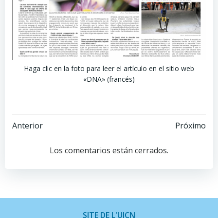
Haga clic en la foto para leer el artículo en el sitio web
«DNA» (francés)
Navegación
Navegación
Anterior
Próximo
de
de
Los comentarios están cerrados.
entradas
entradas
SITE DE L'UICN