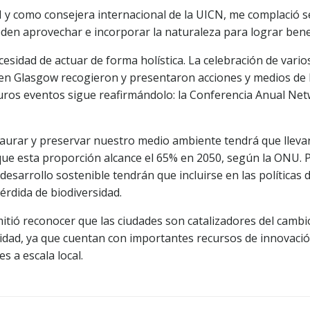
y como consejera internacional de la UICN, me complació se
en aprovechar e incorporar la naturaleza para lograr benef
cesidad de actuar de forma holística. La celebración de vario
n Glasgow recogieron y presentaron acciones y medios de l
futuros eventos sigue reafirmándolo: la Conferencia Anual N
urar y preservar nuestro medio ambiente tendrá que llevars
que esta proporción alcance el 65% en 2050, según la ONU. 
desarrollo sostenible tendrán que incluirse en las políticas 
érdida de biodiversidad.
rmitió reconocer que las ciudades son catalizadores del camb
ad, ya que cuentan con importantes recursos de innovación
s a escala local.