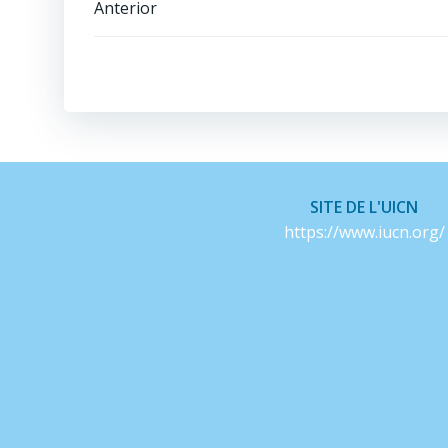
Navegación
Anterior
de
entradas
SITE DE L'UICN
https://www.iucn.org/