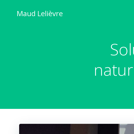
Saltar
al
Maud Lelièvre
contenido
Sol
natur