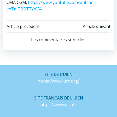
CMA CGM.
https://www.youtube.com/watch?
v=TmTBBT7YAV4
Navigation
Navigation
Article précédent
Article suivant
de
de
Les commentaires sont clos.
l’article
l’article
SITE DE L'UICN
https://www.iucn.org/
SITE FRANCAIS DE L'UICN
https://www.uicn.fr