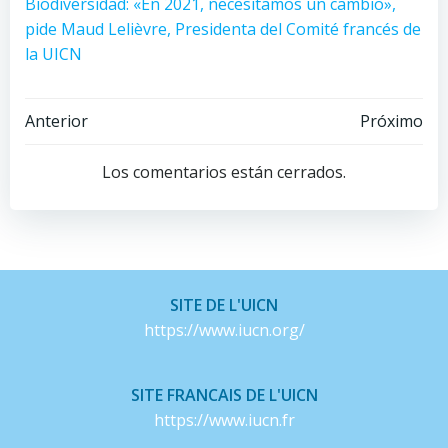
Biodiversidad: «En 2021, necesitamos un cambio»,
pide Maud Lelièvre, Presidenta del Comité francés de
la UICN
Navegación
Navegación
Anterior
Próximo
de
de
Los comentarios están cerrados.
entradas
entradas
SITE DE L'UICN
https://www.iucn.org/
SITE FRANCAIS DE L'UICN
https://www.iucn.fr