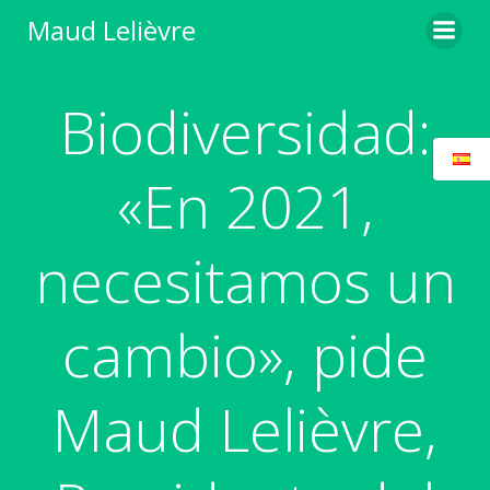
Saltar
Maud Lelièvre
al
contenido
Biodiversidad:
«En 2021,
necesitamos un
cambio», pide
Maud Lelièvre,