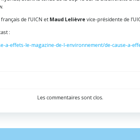
w.
 français de l’UICN et
Maud Lelièvre
vice-présidente de l’U
ast :
use-a-effets-le-magazine-de-l-environnement/de-cause-a-ef
Navigation
de
Les commentaires sont clos.
l’article