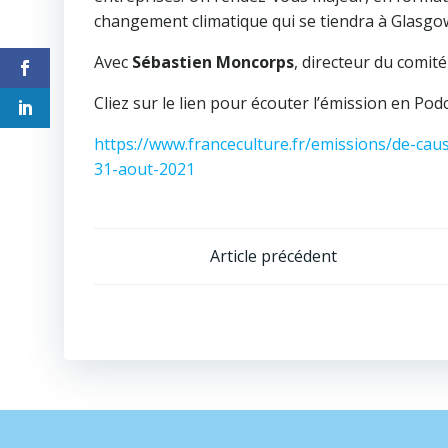
changement climatique qui se tiendra à Glasgo
Avec
Sébastien Moncorps
, directeur du comité
Cliez sur le lien pour écouter l’émission en Podc
https://www.franceculture.fr/emissions/de-ca
31-aout-2021
Navigation
Article précédent
de
l’article