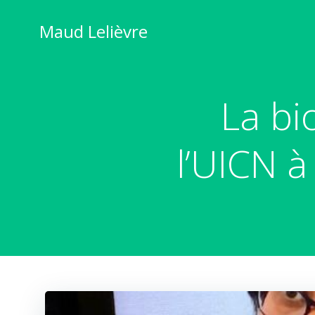
Aller
au
Maud Lelièvre
contenu
La bi
l’UICN à