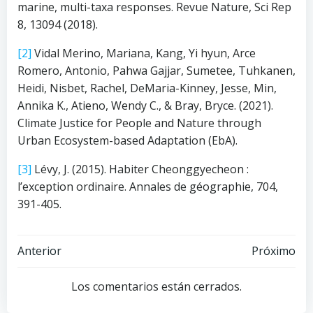
marine, multi-taxa responses. Revue Nature, Sci Rep
8, 13094 (2018).
[2]
Vidal Merino, Mariana, Kang, Yi hyun, Arce
Romero, Antonio, Pahwa Gajjar, Sumetee, Tuhkanen,
Heidi, Nisbet, Rachel, DeMaria-Kinney, Jesse, Min,
Annika K., Atieno, Wendy C., & Bray, Bryce. (2021).
Climate Justice for People and Nature through
Urban Ecosystem-based Adaptation (EbA).
[3]
Lévy, J. (2015). Habiter Cheonggyecheon :
l’exception ordinaire. Annales de géographie, 704,
391-405.
Navegación
Navegación
Anterior
Próximo
de
de
Los comentarios están cerrados.