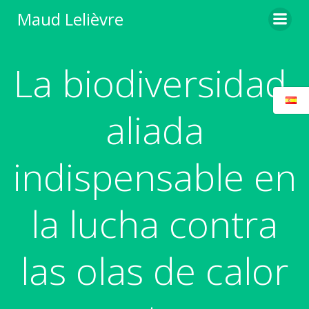
Saltar
Maud Lelièvre
al
contenido
La biodiversidad,
aliada
indispensable en
la lucha contra
las olas de calor