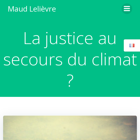
Aller
Maud Lelièvre
au
contenu
La justice au
secours du climat
?